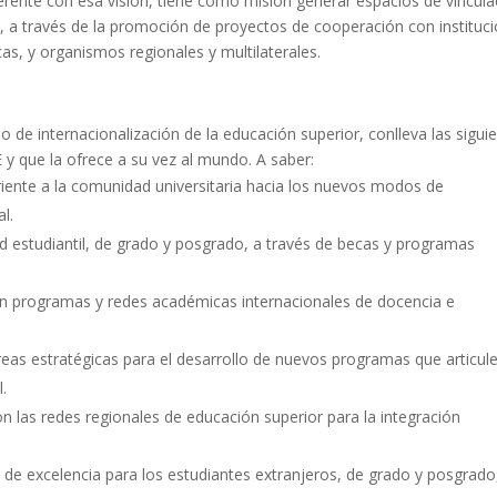
erente con esa visión, tiene como misión generar espacios de vincula
s, a través de la promoción de proyectos de cooperación con instituc
as, y organismos regionales y multilaterales.
 de internacionalización de la educación superior, conlleva las sigui
y que la ofrece a su vez al mundo. A saber:
ente a la comunidad universitaria hacia los nuevos modos de
l.
d estudiantil, de grado y posgrado, a través de becas y programas
 en programas y redes académicas internacionales de docencia e
eas estratégicas para el desarrollo de nuevos programas que articul
l.
n las redes regionales de educación superior para la integración
e excelencia para los estudiantes extranjeros, de grado y posgrado